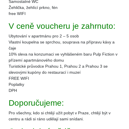
Samostatné WC
Žehlička, žehlící prkno, fén
free WIFI
V ceně voucheru je zahrnuto:
Ubytování v apartmánu pro 2 – 5 osob
Vlastní koupelna se sprchou, souprava na přípravu kávy a
čaje
10% sleva na konzumaci ve vyhlášeném baru Pulp Fiction v
přízemí apartmánového domu
Turistické průvodce Prahou 1, Prahou 2 a Prahou 3 se
slevovými kupóny do restaurací i muzeí
FREE WIFI
Poplatky
DPH
Doporučujeme:
Pro všechny, kdo si chtějí užít pobyt v Praze, chtějí být v
centru a rádi si ráno udělají sami snídani.