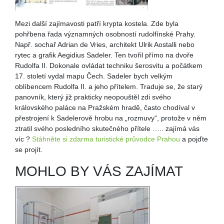
Mezi další zajímavosti patří krypta kostela. Zde byla
pohřbena řada významných osobností rudolfínské Prahy.
Např. sochař Adrian de Vries, architekt Ulrik Aostalli nebo
rytec a grafik Aegidius Sadeler. Ten tvořil přímo na dvoře
Rudolfa II. Dokonale ovládat techniku šerosvitu a počátkem
17. století vydal mapu Čech. Sadeler bych velkým
oblíbencem Rudolfa II. a jeho přítelem. Traduje se, že starý
panovník, který již prakticky neopouštěl zdi svého
královského paláce na Pražském hradě, často chodíval v
přestrojení k Sadelerově hrobu na „rozmuvy“, protože v něm
ztratil svého posledního skutečného přítele ….. zajímá vás
víc ?
Stáhněte si zdarma turistické průvodce Prahou
a pojďte
se projít.
MOHLO BY VÁS ZAJÍMAT