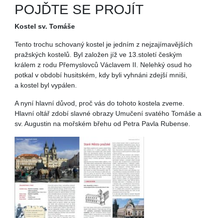
POJĎTE SE PROJÍT
Kostel sv. Tomáše
Tento trochu schovaný kostel je jedním z nejzajímavějších
pražských kostelů. Byl založen jíž ve 13.století českým
králem z rodu Přemyslovců Václavem II. Nelehký osud ho
potkal v období husitském, kdy byli vyhnáni zdejší mniši,
a kostel byl vypálen.
A nyní hlavní důvod, proč vás do tohoto kostela zveme.
Hlavní oltář zdobí slavné obrazy Umučení svatého Tomáše a
sv. Augustin na mořském břehu od Petra Pavla Rubense.