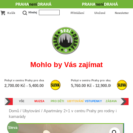
Hledej
Košík
Přihlášení
Uložené
Newsletter
Mohlo by Vás zajímat
Pobyt v centru Prahy pro dva na 3 dny až týden
Pobyt v centru Prahy pro skupinu nebo velko
2,700.00
Kč
-
5,400.00
Kč
5,760.00
Kč
-
12,900.00
Kč
VŠE
MUZEA
PRO DĚTI
UBYTOVÁNÍ
VSTUPENKY
ZÁBAVA
Domů
/
Ubytování
/ Apartmány 2+1 v centru Prahy pro rodiny i
kamarády
Sleva