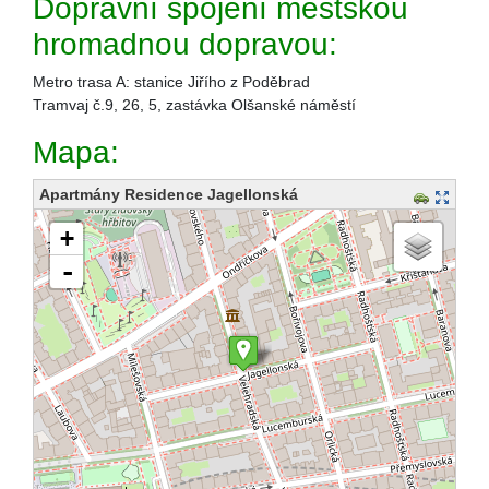
Dopravní spojení městskou
hromadnou dopravou:
Metro trasa A: stanice Jiřího z Poděbrad
Tramvaj č.9, 26, 5, zastávka Olšanské náměstí
Mapa:
Apartmány Residence Jagellonská
načítám mapu - prosím čekejte...
+
-