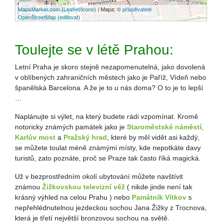
100 m
MapsMarker.com
(
Leaflet
/
icons
) | Mapa: ©
přispěvatelé
500 ft
OpenStreetMap
(
editovat
)
Toulejte se v létě Prahou:
Letní Praha je skoro stejně nezapomenutelná, jako dovolená
v oblíbených zahraničních městech jako je Paříž, Vídeň nebo
španělská Barcelona. A že je to u nás doma? O to je to lepší
…
Naplánujte si výlet, na který budete rádi vzpomínat. Kromě
notoricky známých památek jako je
Staroměstské náměstí
,
Karlův most
a
Pražský hrad
, které by měl vidět asi každý,
se můžete toulat méně známými místy, kde nepotkáte davy
turistů, zato poznáte, proč se Praze tak často říká magická.
Už v bezprostředním okolí ubytování můžete navštívit
známou
Žižkovskou televizní věž
( nikde jinde není tak
krásný výhled na celou Prahu ) nebo
Památník Vítkov
s
nepřehlédnutelnou jezdeckou sochou Jana Žižky z Trocnova,
která je třetí největší bronzovou sochou na světě.