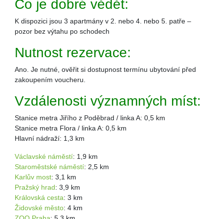
Co je dobré vědět:
K dispozici jsou 3 apartmány v 2. nebo 4. nebo 5. patře –
pozor bez výtahu po schodech
Nutnost rezervace:
Ano. Je nutné, ověřit si dostupnost termínu ubytování před
zakoupením voucheru.
Vzdálenosti významných míst:
Stanice metra Jiřího z Poděbrad / linka A: 0,5 km
Stanice metra Flora / linka A: 0,5 km
Hlavní nádraží: 1,3 km
Václavské náměstí
: 1,9 km
Staroměstské náměstí
: 2,5 km
Karlův most
: 3,1 km
Pražský hrad
: 3,9 km
Královská cesta
: 3 km
Židovské město
: 4 km
ZOO Praha
: 5,3 km