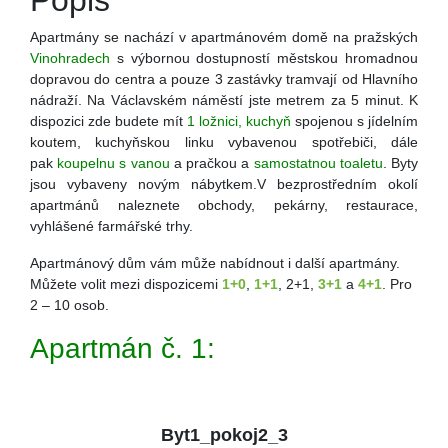
Popis
Apartmány se nachází v apartmánovém domě na pražských
Vinohradech
s výbornou dostupností městskou hromadnou
dopravou do centra a pouze 3 zastávky tramvají od Hlavního
nádraží.
Na Václavském náměstí jste metrem za 5 minut. K
dispozici zde budete mít
1 ložnici, kuchyň
spojenou s jídelním
koutem, kuchyňskou linku vybavenou spotřebiči, dále
pak
koupelnu s vanou
a pračkou a
samostatnou toaletu
. Byty
jsou vybaveny novým nábytkem.V bezprostředním okolí
apartmánů naleznete obchody, pekárny, restaurace,
vyhlášené farmářské trhy.
Apartmánový dům vám může nabídnout i další apartmány.
Můžete volit mezi dispozicemi
1+0
,
1+1
, 2+1,
3+1
a
4+1
. Pro
2 – 10 osob.
Apartmán č. 1:
Byt1_pokoj2_3