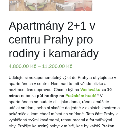
Apartmány 2+1 v
centru Prahy pro
rodiny i kamarády
4,800.00
Kč
–
11,200.00
Kč
Udělejte si nezapomenutelný výlet do Prahy a ubytujte se v
apartmánech v centru. Není nad to mít všude blízko a
neztrácet čas dopravou. Chcete být na
Václaváku
za 10
minut
nebo za
půl hodiny na
Pražském hradě
? V
apartmánech se budete cítit jako doma, ráno si můžete
udělat snídani, nebo si skočíte do jedné z okolních kaváren a
pekárniček, kam chodí místní na snídaně. Tato část Prahy je
vyhlášená svými kavárnami, restauracemi a farmářskými
trhy. Prožijte kouzelný pobyt v místě, kde by každý Pražan