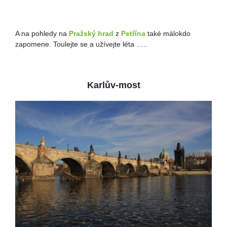
A na pohledy na
Pražský hrad
z
Petřína
také málokdo
zapomene. Toulejte se a užívejte léta …..
Karlův-most