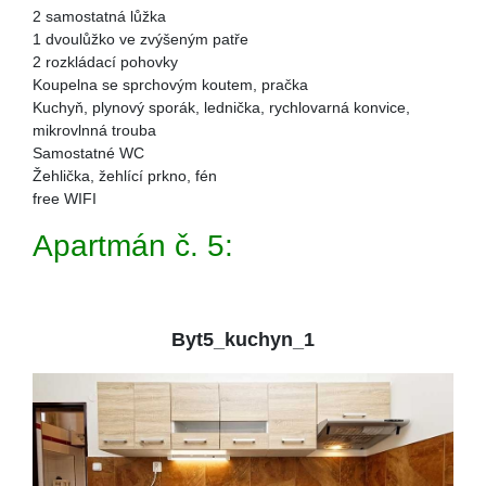
2 samostatná lůžka
1 dvoulůžko ve zvýšeným patře
2 rozkládací pohovky
Koupelna se sprchovým koutem, pračka
Kuchyň, plynový sporák, lednička, rychlovarná konvice,
mikrovlnná trouba
Samostatné WC
Žehlička, žehlící prkno, fén
free WIFI
Apartmán č. 5:
Byt5_kuchyn_1