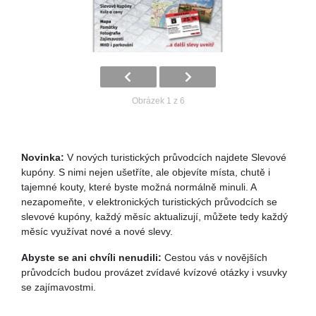
Obrázek 1 z 6
Novinka:
V nových turistických průvodcích najdete Slevové
kupóny. S nimi nejen ušetříte, ale objevíte místa, chutě i
tajemné kouty, které byste možná normálně minuli. A
nezapomeňte, v elektronických turistických průvodcích se
slevové kupóny, každý měsíc aktualizují, můžete tedy každý
měsíc využívat nové a nové slevy.
Abyste se ani chvíli nenudili:
Cestou vás v novějších
průvodcích budou provázet zvídavé kvízové otázky i vsuvky
se zajímavostmi.