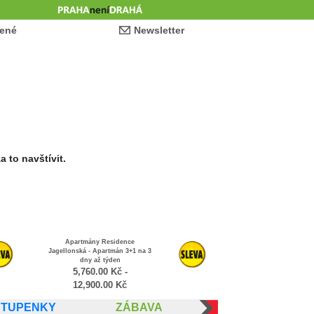
ené
Newsletter
 to navštívit.
Apartmány Residence
Jagellonská - nejlepší pro pobyt
pro dva
3,600.00
Kč
-
8,400.00
Kč
STUPENKY
ZÁBAVA