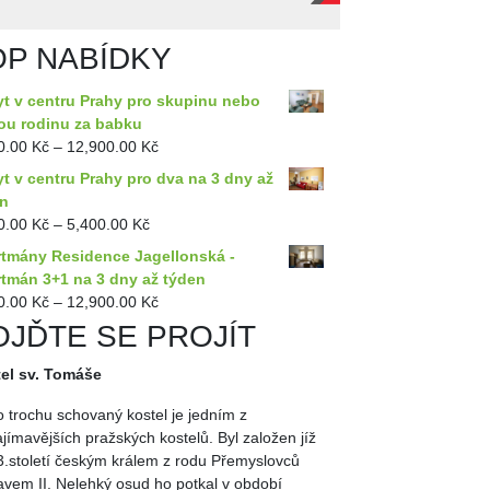
OP NABÍDKY
t v centru Prahy pro skupinu nebo
ou rodinu za babku
0.00
Kč
–
12,900.00
Kč
t v centru Prahy pro dva na 3 dny až
en
0.00
Kč
–
5,400.00
Kč
tmány Residence Jagellonská -
tmán 3+1 na 3 dny až týden
0.00
Kč
–
12,900.00
Kč
OJĎTE SE PROJÍT
el sv. Tomáše
o trochu schovaný kostel je jedním z
ajímavějších pražských kostelů. Byl založen jíž
3.století českým králem z rodu Přemyslovců
avem II. Nelehký osud ho potkal v období