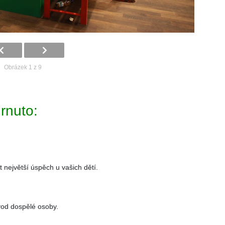
Obrázek 1 z 9
rnuto:
 největší úspěch u vašich dětí.
vod dospělé osoby.