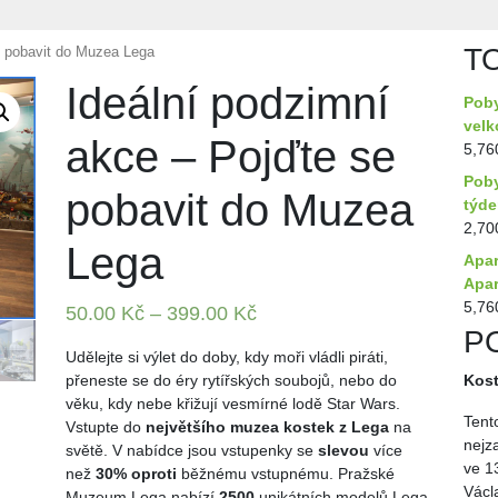
T
e pobavit do Muzea Lega
Ideální podzimní
Poby
velk
akce – Pojďte se
5,76
Poby
pobavit do Muzea
týd
2,70
Lega
Apar
Apar
5,76
50.00
Kč
–
399.00
Kč
P
Udělejte si výlet do doby, kdy moři vládli piráti,
přeneste se do éry rytířských soubojů, nebo do
Kost
věku, kdy nebe křižují vesmírné lodě Star Wars.
Tent
Vstupte do
největšího muzea kostek z Lega
na
nejz
světě. V nabídce jsou vstupenky se
slevou
více
ve 1
než
30
% oproti
běžnému vstupnému. Pražské
Václ
Muzeum Lega nabízí
2500
unikátních modelů Lega