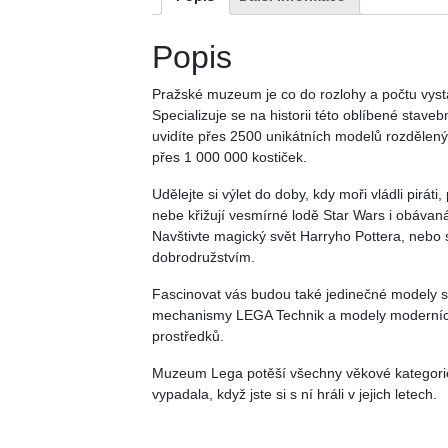
Popis
Pražské muzeum je co do rozlohy a počtu vysta
Specializuje se na historii této oblíbené staveb
uvidíte přes 2500 unikátních modelů rozdělený
přes 1 000 000 kostiček.
Udělejte si výlet do doby, kdy moři vládli pirát
nebe křižují vesmírné lodě Star Wars i obávaná
Navštivte magický svět Harryho Pottera, nebo
dobrodružstvím.
Fascinovat vás budou také jedinečné modely 
mechanismy LEGA Technik a modely moderních 
prostředků.
Muzeum Lega potěší všechny věkové kategorie
vypadala, když jste si s ní hráli v jejich letech.