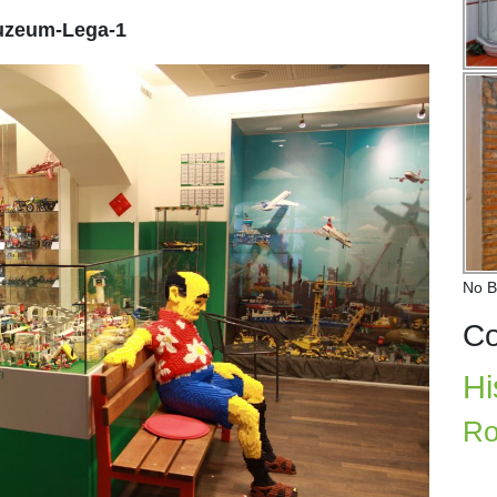
zeum-Lega-1
No B
Co
Hi
Ro