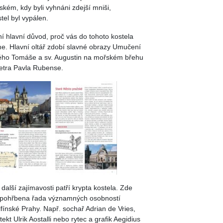
tském, kdy byli vyhnáni zdejší mniši,
tel byl vypálen.
ní hlavní důvod, proč vás do tohoto kostela
e. Hlavní oltář zdobí slavné obrazy Umučení
ého Tomáše a sv. Augustin na mořském břehu
etra Pavla Rubense.
ožství
 další zajímavosti patří krypta kostela. Zde
 pohřbena řada významných osobností
lfínské Prahy. Např. sochař Adrian de Vries,
tekt Ulrik Aostalli nebo rytec a grafik Aegidius