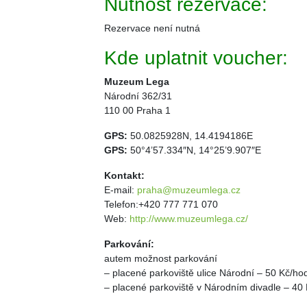
Nutnost rezervace:
Rezervace není nutná
Kde uplatnit voucher:
Muzeum Lega
Národní 362/31
110 00 Praha 1
GPS:
50.0825928N, 14.4194186E
GPS:
50°4’57.334″N, 14°25’9.907″E
Kontakt:
E-mail:
praha@muzeumlega.cz
Telefon:+420 777 771 070
Web:
http://www.muzeumlega.cz/
Parkování:
autem možnost parkování
– placené parkoviště ulice Národní – 50 Kč/ho
– placené parkoviště v Národním divadle – 40