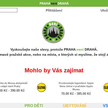
Přihlášení
Ulož
Vyzkoušejte naše slevy, protože PRAHA
není
DRAHÁ.
mavé pražské akce, nebo na místa, o kterých si myslíme, že stojí za
Mohlo by Vás zajímat
yt v centru Prahy pro
Apartmány se 2 ložnicemi v
u nebo velkou rodinu za
centru Prahy
babku
1,500.00
Kč
2,800.00
Kč
5,760.00
Kč
-
12,900.00
Kč
PRO DĚTI
UBYTOVÁNÍ
V