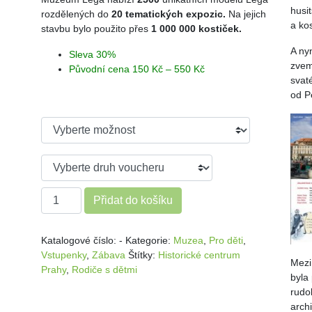
husi
rozdělených do
20 tematických expozic.
Na jejich
a kos
stavbu bylo použito přes
1 000 000 kostiček.
A ny
Sleva 30%
zvem
Původní cena 150 Kč – 550 Kč
svat
od P
Ideální podzimní akce - Pojďte se pobavit do Muzea Lega mn
Přidat do košíku
Katalogové číslo:
-
Kategorie:
Muzea
,
Pro děti
,
Vstupenky
,
Zábava
Štítky:
Historické centrum
Mezi
Prahy
,
Rodiče s dětmi
byla
rudo
archi