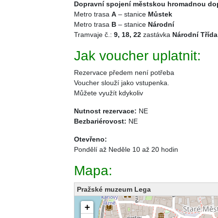
Dopravní spojení městskou hromadnou do
Metro trasa
A
– stanice
Můstek
Metro trasa
B
– stanice
Národní
Tramvaje č.:
9, 18, 22
zastávka
Národní Třída
Jak voucher uplatnit:
Rezervace předem není potřeba
Voucher slouží jako vstupenka.
Můžete využít kdykoliv
Nutnost rezervace:
NE
Bezbariérovost:
NE
Otevřeno:
Pondělí až Neděle 10 až 20 hodin
Mapa:
Pražské muzeum Lega
načítám mapu - prosím čekejte...
+