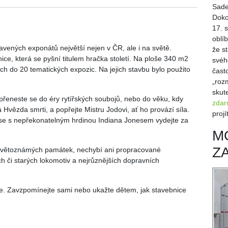
Sade
Doko
17. 
oblí
vených exponátů největší nejen v ČR, ale i na světě.
že st
nice, která se pyšní titulem hračka století. Na ploše 340 m2
svéh
ch do 20 tematických expozic. Na jejich stavbu bylo použito
čast
„roz
skut
i, přeneste se do éry rytířských soubojů, nebo do věku, kdy
zdar
 Hvězda smrti, a popřejte Mistru Jodovi, ať ho provází síla.
projí
 se s nepřekonatelným hrdinou Indiana Jonesem vydejte za
M
Z
světoznámých památek, nechybí ani propracované
či starých lokomotiv a nejrůznějších dopravních
. Zavzpomínejte sami nebo ukažte dětem, jak stavebnice