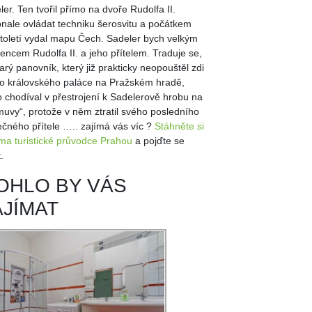
ler. Ten tvořil přímo na dvoře Rudolfa II.
nale ovládat techniku šerosvitu a počátkem
století vydal mapu Čech. Sadeler bych velkým
bencem Rudolfa II. a jeho přítelem. Traduje se,
arý panovník, který již prakticky neopouštěl zdi
o královského paláce na Pražském hradě,
o chodíval v přestrojení k Sadelerově hrobu na
muvy“, protože v něm ztratil svého posledního
ečného přítele ….. zajímá vás víc ?
Stáhněte si
ma turistické průvodce Prahou
a pojďte se
t.
OHLO BY VÁS
AJÍMAT