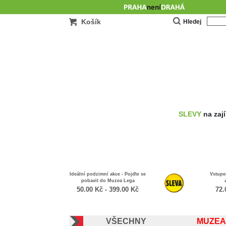
Košík
Hledej
SLEVY
na zají
Pobyt v centru Prahy pro dva na
Pob
3 dny až týden
skupin
2,700.00
Kč
-
5,400.00
Kč
VŠECHNY
MUZEA